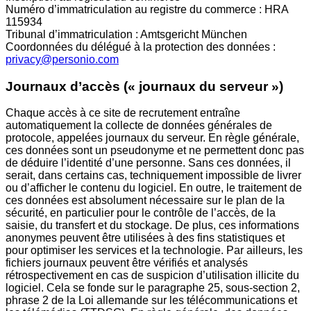
Numéro d’immatriculation au registre du commerce : HRA
115934
Tribunal d’immatriculation : Amtsgericht München
Coordonnées du délégué à la protection des données :
privacy@personio.com
Journaux d’accès (« journaux du serveur »)
Chaque accès à ce site de recrutement entraîne
automatiquement la collecte de données générales de
protocole, appelées journaux du serveur. En règle générale,
ces données sont un pseudonyme et ne permettent donc pas
de déduire l’identité d’une personne. Sans ces données, il
serait, dans certains cas, techniquement impossible de livrer
ou d’afficher le contenu du logiciel. En outre, le traitement de
ces données est absolument nécessaire sur le plan de la
sécurité, en particulier pour le contrôle de l’accès, de la
saisie, du transfert et du stockage. De plus, ces informations
anonymes peuvent être utilisées à des fins statistiques et
pour optimiser les services et la technologie. Par ailleurs, les
fichiers journaux peuvent être vérifiés et analysés
rétrospectivement en cas de suspicion d’utilisation illicite du
logiciel. Cela se fonde sur le paragraphe 25, sous-section 2,
phrase 2 de la Loi allemande sur les télécommunications et