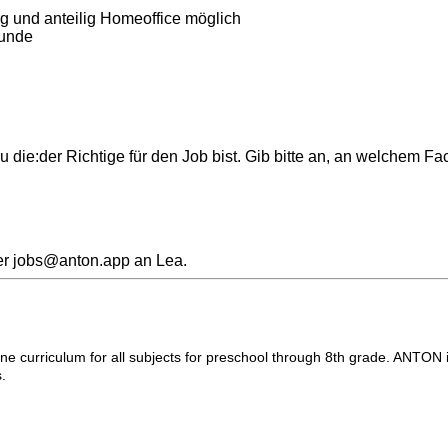
rg und anteilig Homeoffice möglich
tunde
 die:der Richtige für den Job bist. Gib bitte an, an welchem F
er jobs@anton.app an Lea.
-one curriculum for all subjects for preschool through 8th grade. ANTON
.