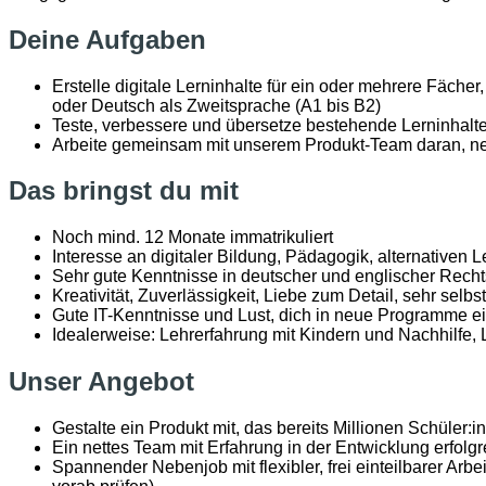
Deine Aufgaben
Erstelle digitale Lerninhalte für ein oder mehrere Fächer,
oder Deutsch als Zweitsprache (A1 bis B2)
Teste, verbessere und übersetze bestehende Lerninhalt
Arbeite gemeinsam mit unserem Produkt-Team daran, ne
Das bringst du mit
Noch mind. 12 Monate immatrikuliert
Interesse an digitaler Bildung, Pädagogik, alternativen
Sehr gute Kenntnisse in deutscher und englischer Rec
Krea­ti­vi­tät, Zuver­läs­sig­keit, Liebe zum Detail, sehr se
Gute IT-Kennt­nisse und Lust, dich in neue Programme e
Idea­ler­weise: Leh­rer­fah­rung mit Kin­dern und Nach­hil
Unser Angebot
Gestalte ein Pro­dukt mit, das bereits Millionen Schü­ler:in
Ein net­tes Team mit Erfah­rung in der Ent­wick­lung erfolg­r
Spannender Nebenjob mit flexibler, frei einteilbarer Arb