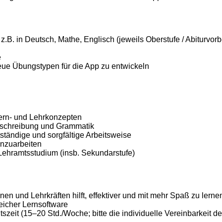
 z.B. in Deutsch, Mathe, Englisch (jeweils Oberstufe / Abiturvorb
e
ue Übungstypen für die App zu entwickeln
 Lern- und Lehrkonzepten
htschreibung und Grammatik
lbstständige und sorgfältige Arbeitsweise
inzuarbeiten
fe, Lehramtsstudium (insb. Sekundarstufe)
nen und Leh­rkräften hilft, effek­ti­ver und mit mehr Spaß zu ler­ne
ei­cher Lern­soft­ware
eitszeit (15–20 Std./Woche; bitte die individuelle Vereinbarkei