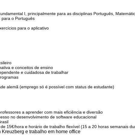
ndamental I, principalmente para as disciplinas Português, Matemátic
l para o Português
rcícios para o aplicativo
sileiro
ativa e conceitos de ensino
ndependente e cuidadosa de trabalhar
 programas
de alemã (emprego só é possível com status de estudante)
professores a aprender com mais eficiência e diversão
ucesso no desenvolvimento de software educacional
rasil
e 15€/hora e horário de trabalho flexível (15 a 20 horas semanais du
m Kreuzberg e trabalho em home office