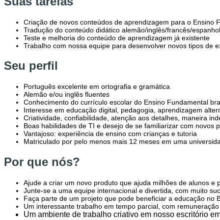
Suas tarefas
Criação de novos conteúdos de aprendizagem para o Ensino Fu
Tradução do conteúdo didático alemão/inglês/francês/espanho
Teste e melhoria do conteúdo de aprendizagem já existente
Trabalho com nossa equipe para desenvolver novos tipos de exe
Seu perfil
Português excelente em ortografia e gramática
Alemão e/ou inglês fluentes
Conhecimento do currículo escolar do Ensino Fundamental bra
Interesse em educação digital, pedagogia, aprendizagem altern
Criatividade, confiabilidade, atenção aos detalhes, maneira i
Boas habilidades de TI e desejo de se familiarizar com novos
Vantajoso: experiência de ensino com crianças e tutoria
Matriculado por pelo menos mais 12 meses em uma universida
Por que nós?
Ajude a criar um novo produto que ajuda milhões de alunos e 
Junte-se a uma equipe internacional e divertida, com muito s
Faça parte de um projeto que pode beneficiar a educação no B
Um interessante trabalho em tempo parcial, com remuneração d
Um ambiente de trabalho criativo em nosso escritório e